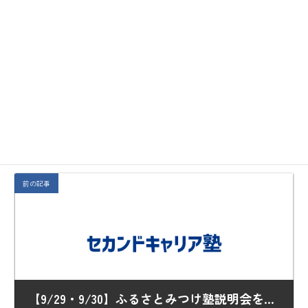
https://www.mog-
career.co.jp/program/article/event/event064.html?
fbclid=IwAR0OHw7rrBslk2ar-
ZfEDtH51oUZtJef9d7LfSWEcHqNm3t3ArS9h7F1FEI
お知らせ
カテゴリー
前の記事
【9/29・9/30】ふるさとみつけ塾説明会を再追加開催します！