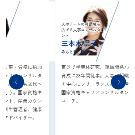
人やチームの可動域を
広げる人事コンサルタ
ント
三本木 晶子
みもとぎ あきこ
務に約30
東芝で半導体研究、組織開発/人材
コンサルタ
育成に28年間従事。人事・組織開発
も50代へ
を中心にフリーランスとして活動。
国家資格キ
国家資格キャリアコンサルタント、
産業カウン
コーチ。
理者、健康
イザー。