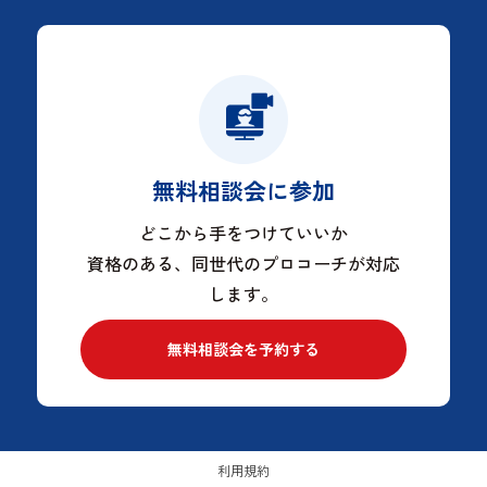
無料相談会に参加
どこから手をつけていいか
資格のある、同世代のプロコーチが対応
します。
無料相談会を予約する
利用規約