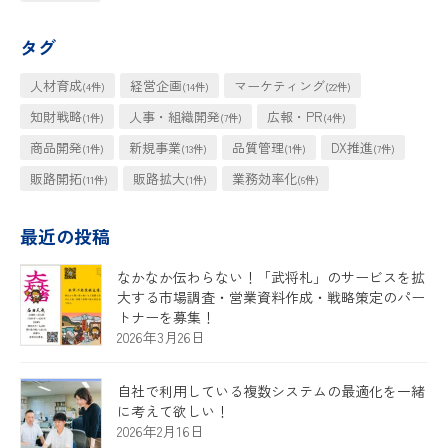
タグ
人材育成
経営企画
マーケティング
(4件)
(14件)
(22件)
知財戦略
人事・組織開発
広報・PR
(1件)
(7件)
(4件)
商品開発
新規事業
品質管理
DX推進
(1件)
(13件)
(1件)
(7件)
販路開拓
販路拡大
業務効率化
(11件)
(1件)
(6件)
最近の投稿
なかなか伝わらない！「武将札」のサービスを拡
大する市場調査・営業資料作成・戦略策定のパー
トナーを募集！
2026年3月26日
自社で利用している複数システムの最適化を一緒
に考えて欲しい！
2026年2月16日