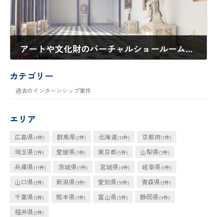
アートや文化財のバーチャルショールームのサービスリリースに当たり、一緒に知財戦略を組み立てて欲しい！
2023年12月3日
カテゴリー
過去のインターンシップ案件
エリア
広島県
群馬県
北海道
京都府
(4件)
(2件)
(13件)
(1件)
埼玉県
愛媛県
東京都
山梨県
(2件)
(1件)
(5件)
(1件)
兵庫県
茨城県
宮城県
岐阜県
(11件)
(1件)
(4件)
(1件)
山口県
新潟県
愛知県
青森県
(2件)
(3件)
(10件)
(2件)
千葉県
熊本県
富山県
静岡県
(3件)
(1件)
(5件)
(4件)
福井県
(2件)