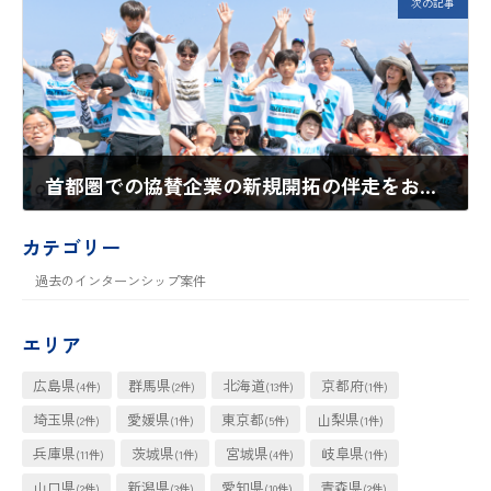
次の記事
首都圏での協賛企業の新規開拓の伴走をお願いしたい！​
2023年11月27日
カテゴリー
過去のインターンシップ案件
エリア
広島県
群馬県
北海道
京都府
(4件)
(2件)
(13件)
(1件)
埼玉県
愛媛県
東京都
山梨県
(2件)
(1件)
(5件)
(1件)
兵庫県
茨城県
宮城県
岐阜県
(11件)
(1件)
(4件)
(1件)
山口県
新潟県
愛知県
青森県
(2件)
(3件)
(10件)
(2件)