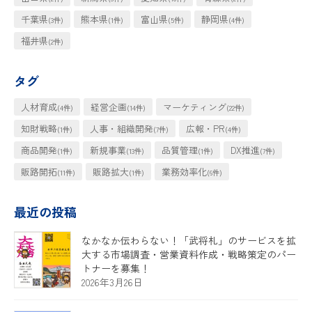
千葉県
熊本県
富山県
静岡県
(3件)
(1件)
(5件)
(4件)
福井県
(2件)
タグ
人材育成
経営企画
マーケティング
(4件)
(14件)
(22件)
知財戦略
人事・組織開発
広報・PR
(1件)
(7件)
(4件)
商品開発
新規事業
品質管理
DX推進
(1件)
(13件)
(1件)
(7件)
販路開拓
販路拡大
業務効率化
(11件)
(1件)
(6件)
最近の投稿
なかなか伝わらない！「武将札」のサービスを拡
大する市場調査・営業資料作成・戦略策定のパー
トナーを募集！
2026年3月26日