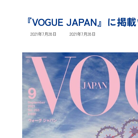
『VOGUE JAPAN』に
最
2021年7月28日
2021年7月28日
終
更
新
日
時
: