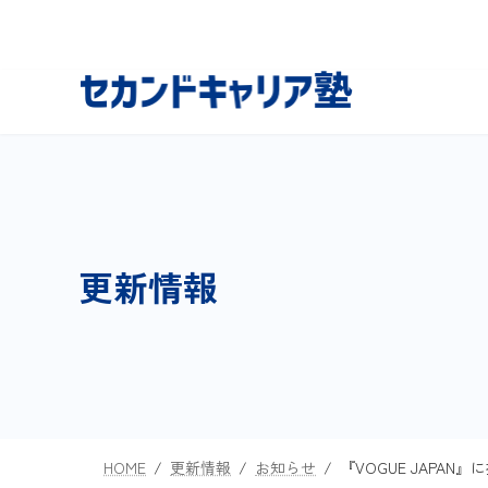
コ
ナ
ン
ビ
テ
ゲ
ン
ー
ツ
シ
へ
ョ
ス
ン
キ
に
ッ
移
プ
動
更新情報
HOME
更新情報
お知らせ
『VOGUE JAPA