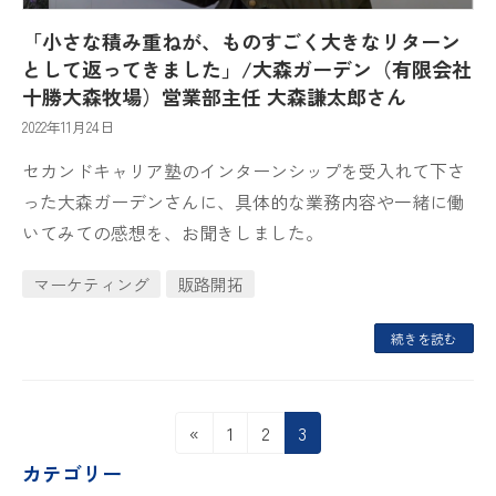
「小さな積み重ねが、ものすごく大きなリターン
として返ってきました」/大森ガーデン（有限会社
十勝大森牧場）営業部主任 大森謙太郎さん
2022年11月24日
セカンドキャリア塾のインターンシップを受入れて下さ
った大森ガーデンさんに、具体的な業務内容や一緒に働
いてみての感想を、お聞きしました。
マーケティング
販路開拓
続きを読む
投
固
固
固
«
1
2
3
定
定
定
稿
カテゴリー
ペ
ペ
ペ