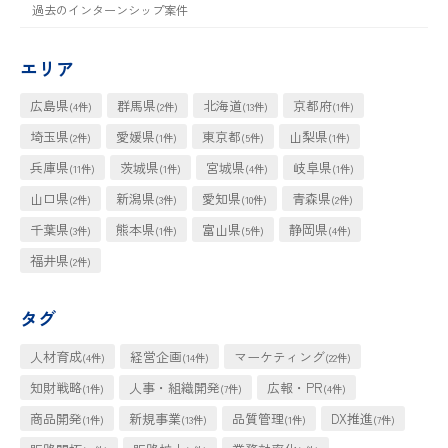
の
過去のインターンシップ案件
ー
ー
ー
ジ
ジ
ジ
ペ
エリア
ー
広島県
群馬県
北海道
京都府
(4件)
(2件)
(13件)
(1件)
ジ
埼玉県
愛媛県
東京都
山梨県
(2件)
(1件)
(5件)
(1件)
送
兵庫県
茨城県
宮城県
岐阜県
(11件)
(1件)
(4件)
(1件)
り
山口県
新潟県
愛知県
青森県
(2件)
(3件)
(10件)
(2件)
千葉県
熊本県
富山県
静岡県
(3件)
(1件)
(5件)
(4件)
福井県
(2件)
タグ
人材育成
経営企画
マーケティング
(4件)
(14件)
(22件)
知財戦略
人事・組織開発
広報・PR
(1件)
(7件)
(4件)
商品開発
新規事業
品質管理
DX推進
(1件)
(13件)
(1件)
(7件)