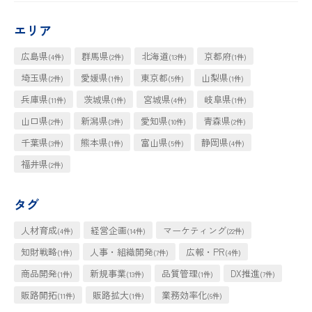
ジ
ジ
ペ
エリア
ー
広島県
群馬県
北海道
京都府
(4件)
(2件)
(13件)
(1件)
ジ
埼玉県
愛媛県
東京都
山梨県
(2件)
(1件)
(5件)
(1件)
送
兵庫県
茨城県
宮城県
岐阜県
(11件)
(1件)
(4件)
(1件)
り
山口県
新潟県
愛知県
青森県
(2件)
(3件)
(10件)
(2件)
千葉県
熊本県
富山県
静岡県
(3件)
(1件)
(5件)
(4件)
福井県
(2件)
タグ
人材育成
経営企画
マーケティング
(4件)
(14件)
(22件)
知財戦略
人事・組織開発
広報・PR
(1件)
(7件)
(4件)
商品開発
新規事業
品質管理
DX推進
(1件)
(13件)
(1件)
(7件)
販路開拓
販路拡大
業務効率化
(11件)
(1件)
(6件)