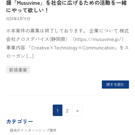
援「Musuvime」を社会に広げるための活動を一緒
にやって欲しい！
2024年4月19日
※本案件の募集は終了しております。 企業について 株式
会社クロスデバイス(静岡県）（https://musuvime.jp/）
事業内容 「Creative×Technology×Communication」をス
ローガン […]
新規事業
続きを読む
投
固
固
1
2
»
定
定
稿
カテゴリー
ペ
ペ
の
過去のインターンシップ案件
ー
ー