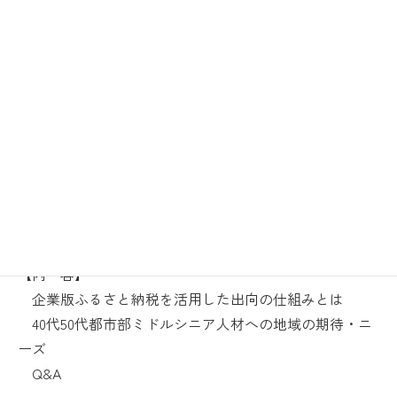
【日 程】
2023年6月9日(金) 15:00～15:45
【会 場】 オンライン開催（Zoom）
＊ 開催までに、お申込者様のメールアドレスにZOOMの
招待メールをお送りします。
【参加費】 無料
【定 員】 15名
【内 容】
企業版ふるさと納税を活用した出向の仕組みとは
40代50代都市部ミドルシニア人材への地域の期待・ニ
ーズ
Q&A