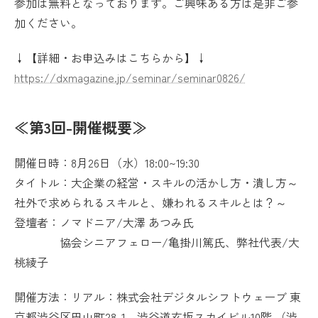
参加は無料となっております。ご興味ある方は是非ご参
加ください。
↓【詳細・お申込みはこちらから】↓
https://dxmagazine.jp/seminar/seminar0826/
≪第3回-開催概要≫
開催日時：8月26日（水）18:00~19:30
タイトル：大企業の経営・スキルの活かし方・潰し方～
社外で求められるスキルと、嫌われるスキルとは？～
登壇者：ノマドニア/大澤 あつみ氏
協会シニアフェロー/亀掛川篤氏、弊社代表/大
桃綾子
開催方法：リアル：株式会社デジタルシフトウェーブ 東
京都渋谷区円山町28-1 渋谷道玄坂スカイビル10階 （渋