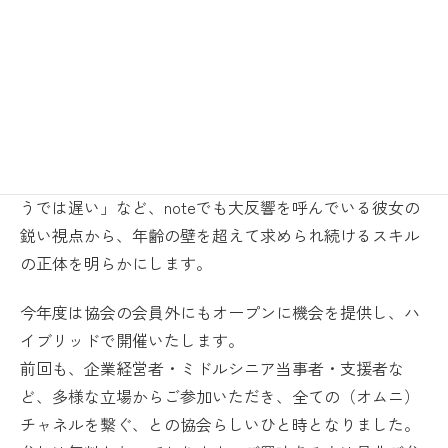
日本オムニチャネル協会で開催するセカンドライフアカ
デミー。第3回は「大企業の経営・スキルの活かし方・潰
し方～社外で求められるスキルと、嫌われるスキルと
は？～」と題し、8月26日に開催します。
ゲストは、新卒でトヨタ自動車に入社し13年間活躍した
後、海外ノマドワーカーへ転身した大澤あつみ氏。「大
企業にいるとなぜ自信を失うのか？」「定年後に考えよ
うでは遅い」など、noteでも大反響を呼んでいる彼女の
鋭い視点から、年齢の壁を超えて求められ続けるスキル
の正体を明らかにします。
今年度は協会の会員外にもオープンに機会を提供し、ハ
イブリッドで開催いたします。
前回も、企業経営者・ミドルシニア当事者・支援者な
ど、多様な立場からご参加いただき、全ての（オムニ）
チャネルを繋ぐ、との協会らしいひと時となりました。