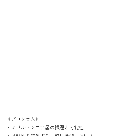
https://dialogueforeveryone-event0606.peatix.com
【イベント概要】
《日時》
2024年5月29日(水)16:00～17:00
2024年6月6日(木)16:00～17:00
《場所》オンライン開催（ZOOM）
《参加費》無料
《定員》100名
《プログラム》
・ミドル・シニア層の課題と可能性
・可能性を開放する「越境学習」とは？