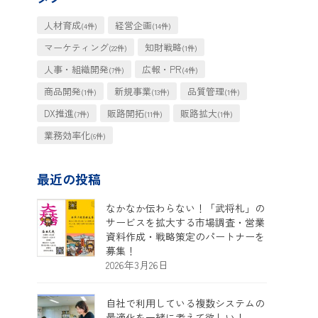
人材育成
経営企画
(4件)
(14件)
マーケティング
知財戦略
(22件)
(1件)
人事・組織開発
広報・PR
(7件)
(4件)
商品開発
新規事業
品質管理
(1件)
(13件)
(1件)
DX推進
販路開拓
販路拡大
(7件)
(11件)
(1件)
業務効率化
(6件)
最近の投稿
なかなか伝わらない！「武将札」の
サービスを拡大する市場調査・営業
資料作成・戦略策定のパートナーを
募集！
2026年3月26日
自社で利用している複数システムの
最適化を一緒に考えて欲しい！