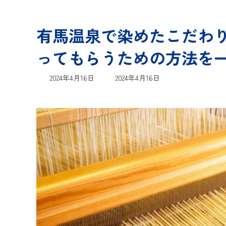
有馬温泉で染めたこだわ
ってもらうための方法を一
最
2024年4月16日
2024年4月16日
終
更
新
日
時
: