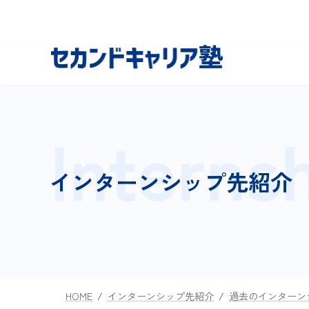
コ
ナ
ン
ビ
テ
ゲ
ン
ー
ツ
シ
へ
ョ
ス
ン
Interns
キ
に
ッ
移
プ
動
インターンシップ先紹介
HOME
インターンシップ先紹介
過去のインターン