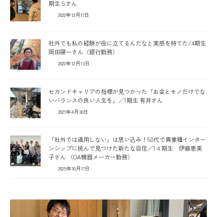
期生 Sさん
2022年12月17日
社外でも私の経験が役に立てるんだなと実感を持てた/4期生
岡田陽一さん（銀行勤務）
2022年12月13日
セカンドキャリアの指標が見つかった「お金とモノだけでな
いバランスの良い人生を」／1期生 有井さん
2021年4月30日
「社外では通用しない」は思い込み！50代で異業種インター
ンシップに挑んで見つけた新たな自信／1４期生 伊藤恵美
子さん （OA機器メーカー勤務）
2025年10月17日