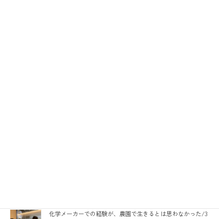
何ができるかという視点で引き続きいろいろなことに挑
戦し、更なる一歩を踏み出していきたいと思います。
50代男性
、
会社員
タグ
関連記事
コンフォートゾーンを越えた自分を試したい/マンツーマン
コース 松本征之さん
2023年12月30日
定年後の過ごし方について本を読んだり考えていても前に進
まないと気づいた。会社の看板を外したインターンシップ
で、新しい社会との繋がりを獲得／5期生 吉田睦さん
2023年12月23日
化学メーカーでの経験が、農園で生きるとは思わなかった/3