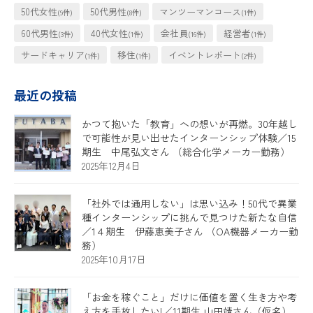
50代女性
50代男性
マンツーマンコース
(9件)
(8件)
(1件)
60代男性
40代女性
会社員
経営者
(3件)
(1件)
(16件)
(1件)
サードキャリア
移住
イベントレポート
(1件)
(1件)
(2件)
最近の投稿
かつて抱いた「教育」への想いが再燃。30年越し
で可能性が見い出せたインターンシップ体験／15
期生 中尾弘文さん （総合化学メーカー勤務）
2025年12月4日
「社外では通用しない」は思い込み！50代で異業
種インターンシップに挑んで見つけた新たな自信
／1４期生 伊藤恵美子さん （OA機器メーカー勤
務）
2025年10月17日
「お金を稼ぐこと」だけに価値を置く生き方や考
え方を手放したい!／11期生 山田靖さん（仮名）